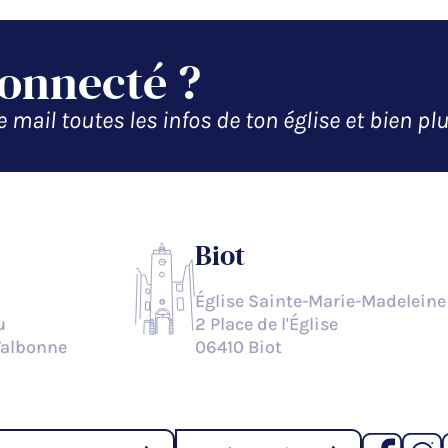
connecté ?
 mail toutes les infos de ton église et bien plu
Biot
Église Sainte-Marie-Madeleine
u
2 Place de l'Église
Valbonne
06410 Biot