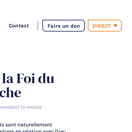
Contact
Faire un don
DIRECT
 la Foi du
che
 pendant la messe
ts sont naturellement
ontiers en relation avec Dieu.