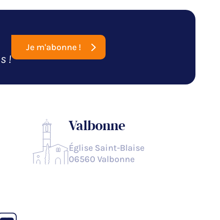
Je m'abonne !
s !
Valbonne
Église Saint-Blaise
06560 Valbonne