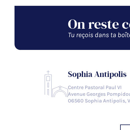
On reste 
Tu reçois dans ta boîte
Sophia Antipolis
Centre Pastoral Paul VI
Avenue Georges Pompido
06560 Sophia Antipolis, 