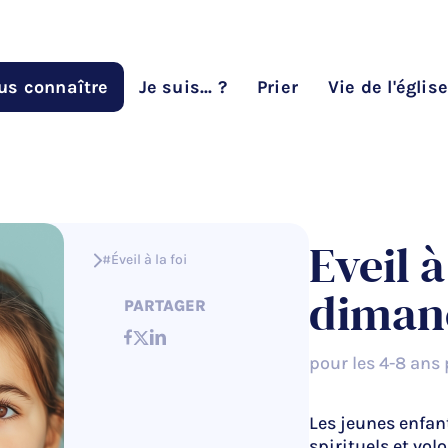
us connaître
Je suis... ?
Prier
Vie de l'église
Eveil à
#Éveil à la foi
diman
PARTAGER
pour les 4-8 ans
Les jeunes enfan
spirituels et vol