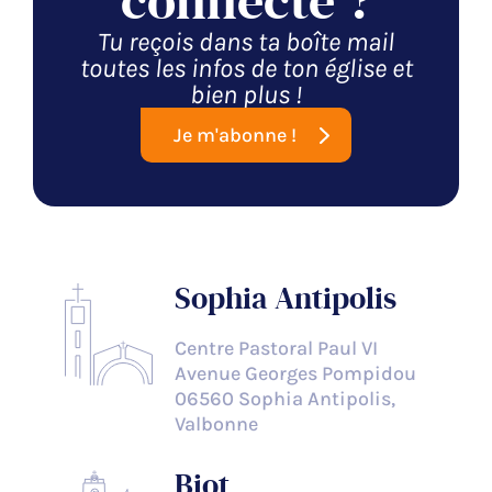
connecté ?
Tu reçois dans ta boîte mail
toutes les infos de ton église et
bien plus !
Je m'abonne !
Sophia Antipolis
Centre Pastoral Paul VI
Avenue Georges Pompidou
06560 Sophia Antipolis,
Valbonne
Biot