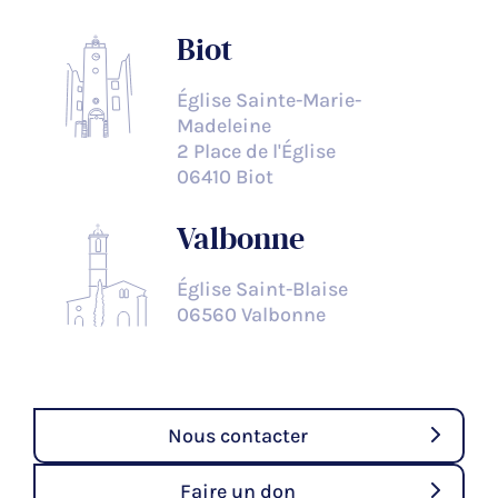
Biot
Église Sainte-Marie-
Madeleine
2 Place de l'Église
06410 Biot
Valbonne
Église Saint-Blaise
06560 Valbonne
Nous contacter
Faire un don