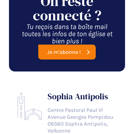
On reste
connecté ?
Tu reçois dans ta boîte mail
toutes les infos de ton église et
bien plus !
Je m'abonne !
Sophia Antipolis
Centre Pastoral Paul VI
Avenue Georges Pompidou
06560 Sophia Antipolis,
Valbonne